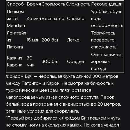
Способ
Время
Стоимость
Сложность
Рекомендации
Пешком
Удобная обувь,
из Le
45 мин
Бесплатно
Сложно
вода,
Meridien
осторожность
Лонгтейл
Торгуйтесь,
из
15 мин
200 бат
Легко
проверьте
Патонга
спасжилеты
Опыт каякинга,
Каяк из
30
300 бат
Средне
хорошая
Карона
мин
погода
Фридом Бич — небольшая бухта длиной 300 метров
между Патонгом и Карон. Несмотря на близость к
туристическим центрам, пляж остается
малопосещаемым из-за сложного доступа. Песок
белый, вода прозрачная с видимостью до 20 метров,
отличные условия для снорклинга.
"Первый раз добирался к Фридом Бич пешком и чуть
не сломал ногу на скользких камнях. Но когда увидел