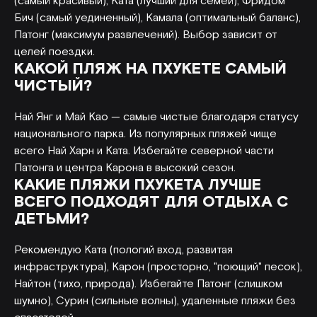
(самый красивый), Ката (лучший для семей), Фридом
Бич (самый уединенный), Камала (оптимальный баланс),
Патонг (максимум развлечений). Выбор зависит от
целей поездки.
КАКОЙ ПЛЯЖ НА ПХУКЕТЕ САМЫЙ
ЧИСТЫЙ?
Най Янг и Май Као — самые чистые благодаря статусу
национального парка. Из популярных пляжей чище
всего Най Харн и Ката. Избегайте северной части
Патонга и центра Карона в высокий сезон.
КАКИЕ ПЛЯЖИ ПХУКЕТА ЛУЧШЕ
ВСЕГО ПОДХОДЯТ ДЛЯ ОТДЫХА С
ДЕТЬМИ?
Рекомендую Ката (пологий вход, развитая
инфраструктура), Карон (просторно, "поющий" песок),
Найтон (тихо, природа). Избегайте Патонг (слишком
шумно), Сурин (сильные волны), удаленные пляжи без