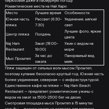
бирюзовая даже в пасмурную погоду.
Романтические места на Най Харн:
Место
Лучшее время
Особенности
Южная часть
Рассвет (6:30-
Уединение, мягкий
пляжа
7:30)
свет
Лучшие фото, яркие
Центр пляжа
Полдень
цвета
Naj Harn
Закат (18:00-
Ужин с видом на
Restaurant
19:00)
море
За час до
Панорамный вид,
Мыс Промтеп
заката
маяк
Пляж защищен от сильных волн мысом Промтеп,
поэтому купание безопасно круглый год. Южная часть
более уединенная, северная — с инфраструктурой.
Единственное кафе на пляже — Naj Harn Beach
Restaurant — предлагает романтические ужины с
видом на закат за 1500-2500 бат на двоих.
Смотровая площадка мыса Промтеп в 15 минутах