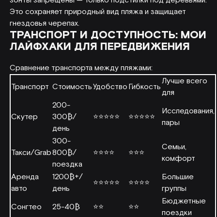
зонты запрещены — только подстилки под деревьями.
Это сохраняет природный вид пляжа и защищает
гнездовья черепах.
ТРАНСПОРТ И ДОСТУПНОСТЬ: МОИ
ЛАЙФХАКИ ДЛЯ ПЕРЕДВИЖЕНИЯ
Сравнение транспорта между пляжами:
Лучше всего
Транспорт
Стоимость
Удобство
Гибкость
для
200-
Исследования,
Скутер
300₿/
⭐⭐⭐⭐⭐
⭐⭐⭐⭐⭐
пары
день
300-
Семьи,
Такси/Grab
800₿/
⭐⭐⭐⭐
⭐⭐⭐
комфорт
поездка
Аренда
1200₿+/
Большие
⭐⭐⭐⭐⭐
⭐⭐⭐⭐
авто
день
группы
Бюджетные
Сонгтео
25-40₿
⭐⭐
⭐⭐
поездки