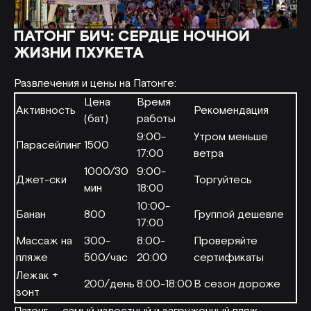
ПАТОНГ БИЧ: СЕРДЦЕ НОЧНОЙ
ЖИЗНИ ПХУКЕТА
Развлечения и цены на Патонге:
Цена
Время
Активность
Рекомендация
(бат)
работы
9:00-
Утром меньше
Парасейлинг
1500
17:00
ветра
1000/30
9:00-
Джет-ски
Торгуйтесь
мин
18:00
10:00-
Банан
800
Группой дешевле
17:00
Массаж на
300-
8:00-
Проверяйте
пляже
500/час
20:00
сертификаты
Лежак +
200/день
8:00-18:00
В сезон дороже
зонт